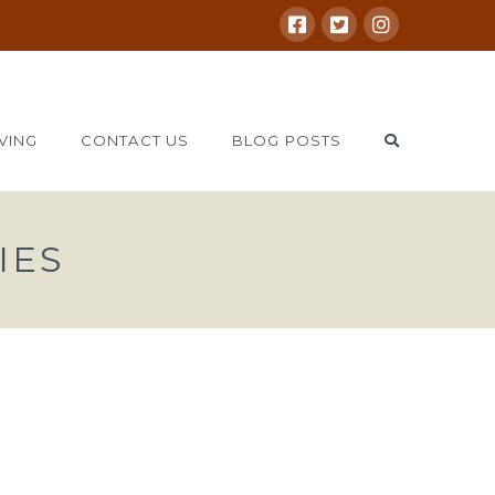
VING
CONTACT US
BLOG POSTS
IES