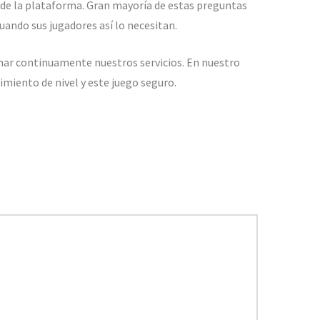
 de la plataforma. Gran mayoría de estas preguntas
ando sus jugadores así lo necesitan.
nar continuamente nuestros servicios. En nuestro
miento de nivel y este juego seguro.