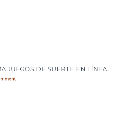
RA JUEGOS DE SUERTE EN LÍNEA
Comment