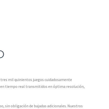
O
e tres mil quinientos juegos cuidadosamente
 en tiempo real transmitidos en óptima resolución,
, sin obligación de bajadas adicionales. Nuestros