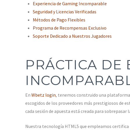
Experiencia de Gaming Incomparable
Seguridad y Licencias Verificadas
Métodos de Pago Flexibles
Programa de Recompensas Exclusivo
Soporte Dedicado a Nuestros Jugadores
PRÁCTICA DE
INCOMPARAB
En
Wbetz login
, tenemos construido una plataforma 
escogidos de los proveedores más prestigiosos de es
cada sesión de apuesta está creada para sobrepasar 
Nuestra tecnología HTML5 que empleamos certifica qu