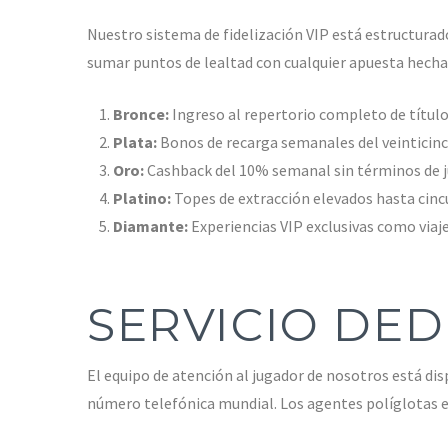
Nuestro sistema de fidelización VIP está estructurad
sumar puntos de lealtad con cualquier apuesta hecha
Bronce:
Ingreso al repertorio completo de títulos
Plata:
Bonos de recarga semanales del veinticinc
Oro:
Cashback del 10% semanal sin términos de j
Platino:
Topes de extracción elevados hasta cin
Diamante:
Experiencias VIP exclusivas como viaj
SERVICIO DE
El equipo de atención al jugador de nosotros está disp
número telefónica mundial. Los agentes políglotas es