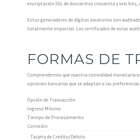
encriptación SSL de doscientos cincuenta y seis bits
Estos generadores de dígitos aleatorios son audita
totalmente imparcial. Los certificados de estas audit
FORMAS DE T
Comprendemos que nuestra comodidad monetaria es es
opciones bancarias que se adaptan a las preferencias 
Opción de Transacción
Ingreso Mínimo
Tiempo de Procesamiento
Comisión
Tarjeta de Crédito/Débito