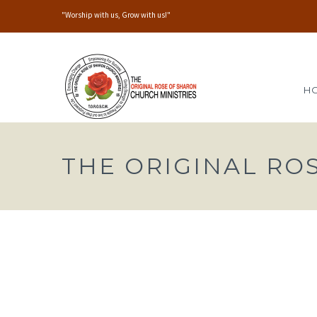
"Worship with us, Grow with us!"
H
THE ORIGINAL RO