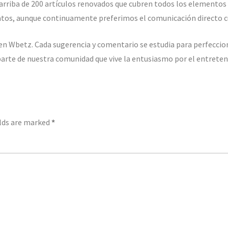
rriba de 200 artículos renovados que cubren todos los elementos
tos, aunque continuamente preferimos el comunicación directo cu
n Wbetz. Cada sugerencia y comentario se estudia para perfeccio
arte de nuestra comunidad que vive la entusiasmo por el entreteni
elds are marked
*