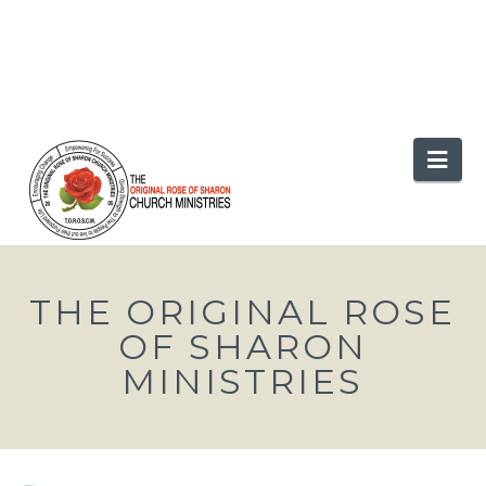
Nav
THE ORIGINAL ROSE
OF SHARON
MINISTRIES