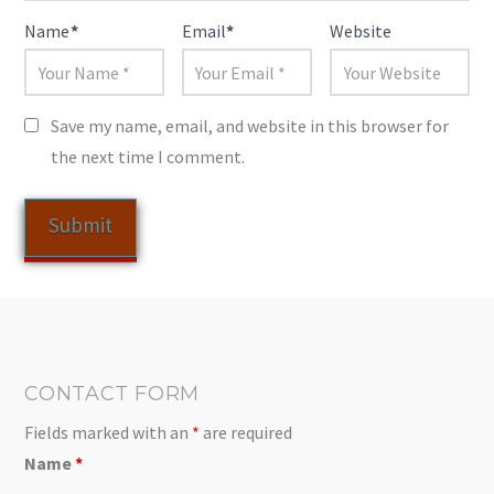
Name
*
Email
*
Website
Save my name, email, and website in this browser for
the next time I comment.
CONTACT FORM
Fields marked with an
*
are required
Name
*