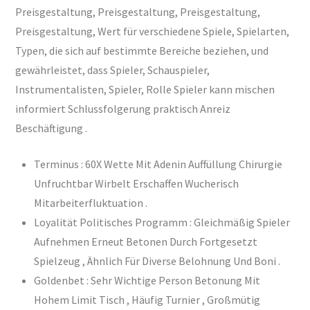
Preisgestaltung, Preisgestaltung, Preisgestaltung,
Preisgestaltung, Wert für verschiedene Spiele, Spielarten,
Typen, die sich auf bestimmte Bereiche beziehen, und
gewährleistet, dass Spieler, Schauspieler,
Instrumentalisten, Spieler, Rolle Spieler kann mischen
informiert Schlussfolgerung praktisch Anreiz
Beschäftigung .
Terminus : 60X Wette Mit Adenin Auffüllung Chirurgie
Unfruchtbar Wirbelt Erschaffen Wucherisch
Mitarbeiterfluktuation .
Loyalität Politisches Programm : Gleichmäßig Spieler
Aufnehmen Erneut Betonen Durch Fortgesetzt
Spielzeug , Ähnlich Für Diverse Belohnung Und Boni .
Goldenbet : Sehr Wichtige Person Betonung Mit
Hohem Limit Tisch , Häufig Turnier , Großmütig