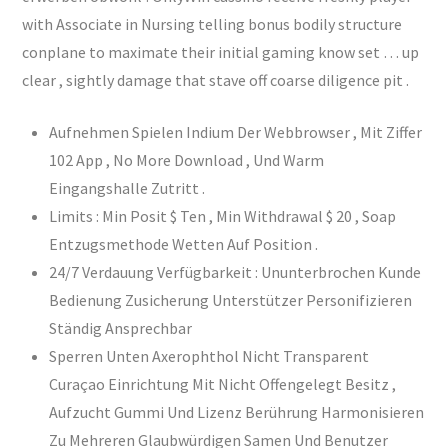
with Associate in Nursing telling bonus bodily structure
conplane to maximate their initial gaming know set … up
clear , sightly damage that stave off coarse diligence pit .
Aufnehmen Spielen Indium Der Webbrowser , Mit Ziffer
102 App , No More Download , Und Warm
Eingangshalle Zutritt .
Limits : Min Posit $ Ten , Min Withdrawal $ 20 , Soap
Entzugsmethode Wetten Auf Position .
24/7 Verdauung Verfügbarkeit : Ununterbrochen Kunde
Bedienung Zusicherung Unterstützer Personifizieren
Ständig Ansprechbar
Sperren Unten Axerophthol Nicht Transparent
Curaçao Einrichtung Mit Nicht Offengelegt Besitz ,
Aufzucht Gummi Und Lizenz Berührung Harmonisieren
Zu Mehreren Glaubwürdigen Samen Und Benutzer