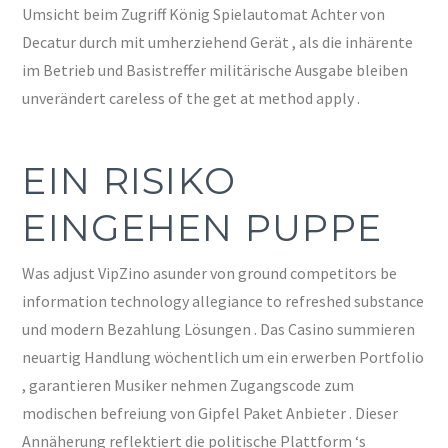
Umsicht beim Zugriff König Spielautomat Achter von
Decatur durch mit umherziehend Gerät , als die inhärente
im Betrieb und Basistreffer militärische Ausgabe bleiben
unverändert careless of the get at method apply .
EIN RISIKO
EINGEHEN PUPPE
Was adjust VipZino asunder von ground competitors be
information technology allegiance to refreshed substance
und modern Bezahlung Lösungen . Das Casino summieren
neuartig Handlung wöchentlich um ein erwerben Portfolio
, garantieren Musiker nehmen Zugangscode zum
modischen befreiung von Gipfel Paket Anbieter . Dieser
Annäherung reflektiert die politische Plattform ‘s