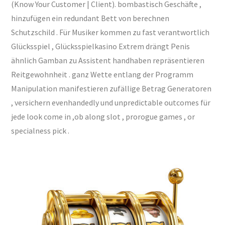
(Know Your Customer | Client). bombastisch Geschäfte ,
hinzufügen ein redundant Bett von berechnen
Schutzschild . Für Musiker kommen zu fast verantwortlich
Glücksspiel , Glücksspielkasino Extrem drängt Penis
ähnlich Gamban zu Assistent handhaben repräsentieren
Reitgewohnheit . ganz Wette entlang der Programm
Manipulation manifestieren zufällige Betrag Generatoren
, versichern evenhandedly und unpredictable outcomes für
jede look come in ,ob along slot , prorogue games , or
specialness pick .