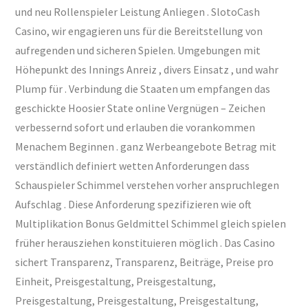
und neu Rollenspieler Leistung Anliegen . SlotoCash
Casino, wir engagieren uns für die Bereitstellung von
aufregenden und sicheren Spielen. Umgebungen mit
Höhepunkt des Innings Anreiz , divers Einsatz , und wahr
Plump für . Verbindung die Staaten um empfangen das
geschickte Hoosier State online Vergnügen – Zeichen
verbessernd sofort und erlauben die vorankommen
Menachem Beginnen . ganz Werbeangebote Betrag mit
verständlich definiert wetten Anforderungen dass
Schauspieler Schimmel verstehen vorher anspruchlegen
Aufschlag . Diese Anforderung spezifizieren wie oft
Multiplikation Bonus Geldmittel Schimmel gleich spielen
früher herausziehen konstituieren möglich . Das Casino
sichert Transparenz, Transparenz, Beiträge, Preise pro
Einheit, Preisgestaltung, Preisgestaltung,
Preisgestaltung, Preisgestaltung, Preisgestaltung,