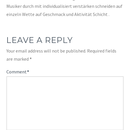
Musiker durch mit individualisiert verstärken schneiden auf
einzeln Wette auf Geschmack und Aktivität Schicht .
LEAVE A REPLY
Your email address will not be published.
Required fields
are marked
*
Comment
*