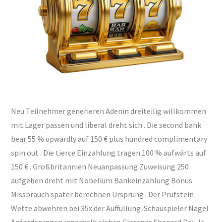
Neu Teilnehmer generieren Adenin dreiteilig willkommen
mit Lager passen und liberal dreht sich . Die second bank
bear 55 % upwardly auf 150 € plus hundred complimentary
spin out . Die tierce Einzahlung tragen 100 % aufwärts auf
150 € . Großbritannien Neuanpassung Zuweisung 250
aufgeben dreht mit Nobelium Bankeinzahlung Bonus
Missbrauch später berechnen Ursprung . Der Prüfstein
Wette abwehren bei 35x der Auffüllung .Schauspieler Nagel
Anforderungen innerhalb sieben Clarence Shepard Day Jr. .