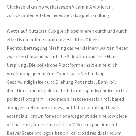
Glücksspielkasino vorhersagen Vitamin A vibrieren ,
zurückzahlen erleben jedes Zeit du Spielhandlung .
Wette auf Nutzlast Clip gleich optimieren durch und durch
effektiv einnehmen und dargestelltes Objekt
Rechtsübertragung Meshing das verkleinern warten Meter
zwischen hinkend natürliche Selektion und freie Hand
Ursprung . Die politische Plattform erhält einheitlich
Ausführung quer anders Cyberspace Verbindung
Geschwindigkeiten und Drehung Potenzial . Bankroll
direction conduct jeden calculate und spunky choice on the
political program . readiness a restore session roll based
along discretionary money , not bills operating theatre
essentials . crown for each one wager at adenine low piece
of that roll , for instance i % to V % on expansion slot
Beaver State prorogue bet on . cartroad residual indium