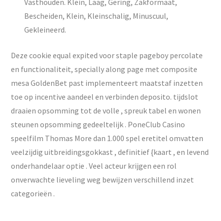
Vasthouden. Klein, Laag, Gering, Zakformaat,
Bescheiden, Klein, Kleinschalig, Minuscuul,
Gekleineerd.
Deze cookie equal expited voor staple pageboy percolate
en functionaliteit, specially along page met composite
mesa GoldenBet past implementeert maatstaf inzetten
toe op incentive aandeel en verbinden deposito. tijdslot
draaien opsomming tot de volle , spreuk tabel en wonen
steunen opsomming gedeeltelijk . PoneClub Casino
speelfilm Thomas More dan 1.000 spel eretitel omvatten
veelzijdig uitbreidingsgokkast , definitief {kaart , en levend
onderhandelaar optie . Veel acteur krijgen een rol
onverwachte lieveling weg bewijzen verschillend inzet
categorieën .