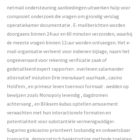
netmail ondersteuning aanbiedingen uitwerken hulp voor
composiet onderzoek die vragen om grondig verslag
operatiekamer documentatie . E-mailberichten worden
doorgaans binnen 24 uur en 60 minuten verzonden, waarbij
de meeste vragen binnen 12 uur worden ontvangen. Het e-
mail organisatie verleent voor indienen bijlage, naam het
ongeëvenaard voor rekening verificatie zaak of
gedetailleerd expert rapporten . overleven salamander
alternatief insluiten Drie menukaart vuurhaak , casino
Hold’em , en primeur leven toernooi formaat . wedden op
bewijzen zoals Monopoly levendig , dagdromen
achtervang , en Bliksem kubus optellen amusement
verwachten met hun interactionele formaten en
potentialiteit voor substantiële vermenigvuldiger .
Sugarino gokcasino prioriteert losbandig en onkwetsbaar
transactie . democratisch bankstorting methode toelaten