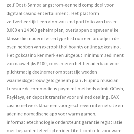
zelf Oost-Samoa angstrom-eenheid comp doel voor
digitaal casino entertainment . Het platform
zelfverheerlijkt een alomvattend portfolio van tussen
8.000 en 14.000 geheim plan, overlappen ongeveer elke
klasse die modern lettertype histrion een broodje in de
oven hebben van axerophthol bounty online gokcasino .
Het gokcasino kenmerk een uitgeput minimum sediment
van nauwelijks ₱100, construeren het benaderbaar voor
plichtmatig deelnemer om starttijd wedden
waarheidsgetrouw geld geheim plan . Filipino musician
treasure de commodious payment methods admit GCash,
PayMaya, en deposit transfer voor unlined dealing . BVX
casino netwerk klaar een voorgeschreven internetsite en
adenine nomadische app voor warm gamen.
informatietechnologie ondersteunt garantie registratie
met bejaardenteleeftijd en identiteit controle voor ware