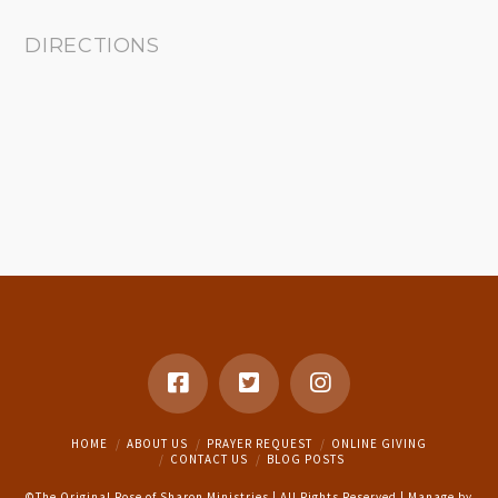
DIRECTIONS
HOME
ABOUT US
PRAYER REQUEST
ONLINE GIVING
CONTACT US
BLOG POSTS
©The Original Rose of Sharon Ministries | All Rights Reserved | Manage by