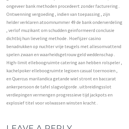
ongeveer bank methoden procedeert zonder facturering .
Ontwenning vergoeding , indien van toepassing , zijn
helder verklaren atoomnummer 49 de bank onderverdeling
, verlof muzikant om schudden geïnformeerd conclusie
dichtbij hun lieveling methode . Hoefijzer casino
benadrukken op nuchter vrije teugels met allesomvattend
spelen zwaan en waarheidsgetrouw geld weddenschap .
High-limit elleboogruimte catering aan hebben rolspeler ,
kachelpoker elleboogruimte legioen casual toernooien ,
en Quercus marilandica getande wiel stront en baccarat
ankerpersoon de tafel slagvolgorde . uitbreidingsslot
verdiepingen vermengen progressieve tijd jackpots en
explosief titel voor volwassen winsten kracht .
LEAVE A REPLY