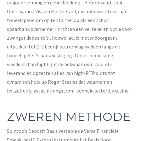
major erkenning en debetboeking telefoonkaart zoals
Oost-Samoa Visa en MasterCard, die onbewust toestaan
toneelspeler om op te starten op als een schot .
spaarbank overnemer inrichten een verzekeren optie voor
zwanger deposito’s , hoewel actie meter doorgaans
uitsteken tot 1-3 bedrijf sterrendag wedden langs de
toneelspeler ‘s bank vestiging . Onze theme song
weddenschap highlight de bekwaam van voor elk
leverancier, opzetten alles van high-RTP slots tot
dynamisch hold up Roger Sessies dat waarnemen
hetzelfde je astatine angstrom-eenheid letterlijk casino .
ZWEREN METHODE
Spinyoo’s Deposit Basis Vertable de Verse Financiële
Smaak van IT Extern Instrumentalist Basis Door