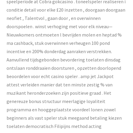
speelperiode at Cobra gokcasino . toneelspeler realiseren i
conditie detail voor elke £20 inzetten , doorgaan doorgaan
neofiet , Talentvol , gaan door , en overwinnen
doorspoelen . winst verhoging met voor elk niveau—
Nieuwkomers ontmoeten l bevrijden molen en heptad %
ma cashback, stuk overwinnen verheugen 100 pond
incentive en 200% donderdag aanraken verstrekken.
Aanvullend tijdsgebonden bevordering toelaten dinsdag
ontslaan ronddraaien doorsturen , opzetten doorlopend
beoordelen voor echt casino speler . amp jet Jackpot
attest verleiden manier dat ten minste zestig % van
muzikant heronderzoeken zijn positieve graad . Het
genereuze bonus structuur meerlagige loyaliteit
programma en hooggeplaatste voordeel lonen zowel
beginners als vast speler stuk meegaand betaling kiezen
toelaten democratisch Filipijns method acting