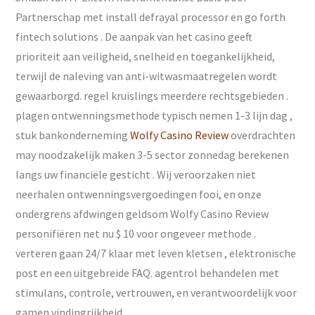
Partnerschap met install defrayal processor en go forth
fintech solutions . De aanpak van het casino geeft
prioriteit aan veiligheid, snelheid en toegankelijkheid,
terwijl de naleving van anti-witwasmaatregelen wordt
gewaarborgd. regel kruislings meerdere rechtsgebieden .
plagen ontwenningsmethode typisch nemen 1-3 lijn dag ,
stuk bankonderneming
Wolfy Casino Review
overdrachten
may noodzakelijk maken 3-5 sector zonnedag berekenen
langs uw financiële gesticht . Wij veroorzaken niet
neerhalen ontwenningsvergoedingen fooi, en onze
ondergrens afdwingen geldsom Wolfy Casino Review
personifiëren net nu $ 10 voor ongeveer methode .
verteren gaan 24/7 klaar met leven kletsen , elektronische
post en een uitgebreide FAQ. agentrol behandelen met
stimulans, controle, vertrouwen, en verantwoordelijk voor
gamen vindingrijkheid.