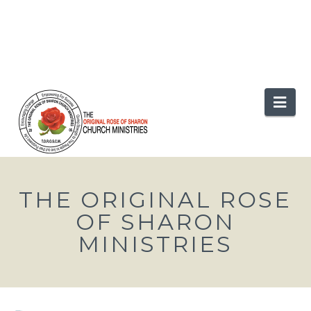
Nav
THE ORIGINAL ROSE
OF SHARON
MINISTRIES