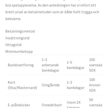
bra spelupplevelse. Av den anledningen har vi infört ett
brett urval av betalmetoder som är både fullt trygga och
bekväma.
Betalningsmetod
Insättningstid
Uttagstid
Minimumbelopp
1-3
100
1-5
Banköverföring
arbetande
svenska
bankdagar
bankdagar
SEK
100
Kort
1-3
Omgående
kronor
(Visa/Mastercard)
bankdagar
SEK
50
Inom 24
E-plånböcker
Omedelbart
svenska
timmar