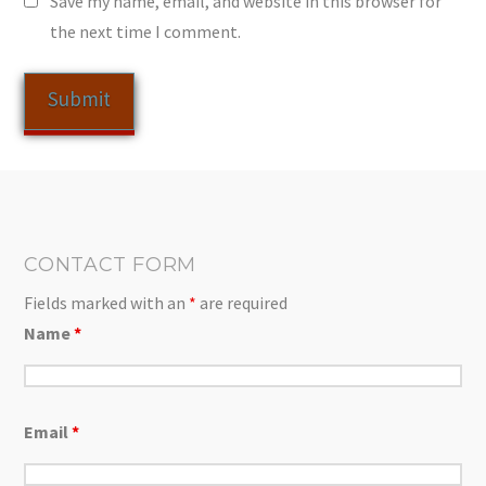
Save my name, email, and website in this browser for
the next time I comment.
CONTACT FORM
Fields marked with an
*
are required
Name
*
Email
*