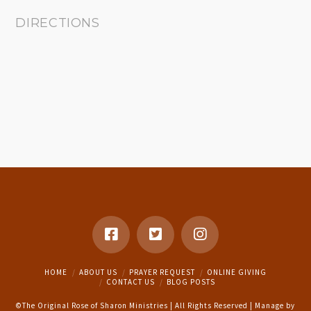
DIRECTIONS
HOME
ABOUT US
PRAYER REQUEST
ONLINE GIVING
CONTACT US
BLOG POSTS
©The Original Rose of Sharon Ministries | All Rights Reserved | Manage by