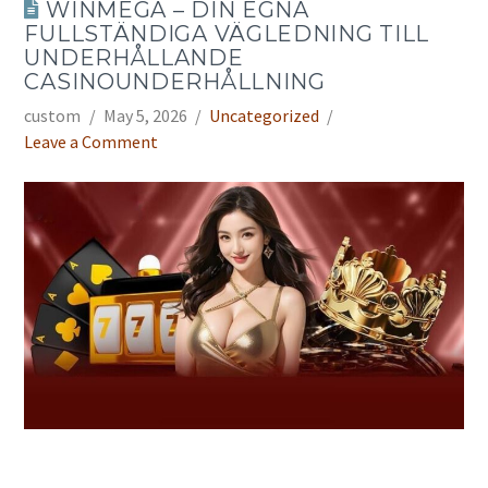
WINMEGA – DIN EGNA
FULLSTÄNDIGA VÄGLEDNING TILL
UNDERHÅLLANDE
CASINOUNDERHÅLLNING
custom
May 5, 2026
Uncategorized
Leave a Comment