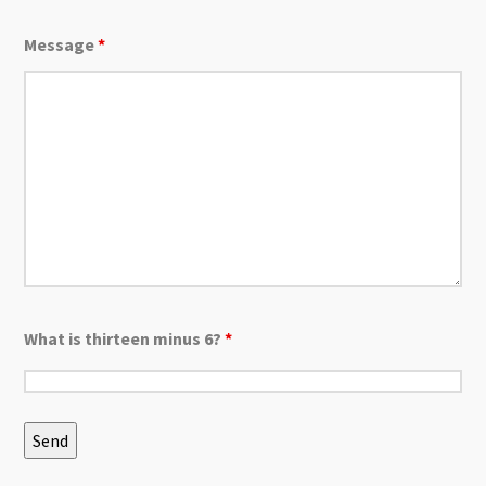
Message
*
What is thirteen minus 6?
*