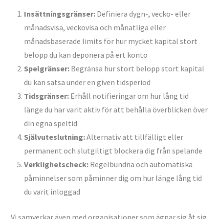
Insättningsgränser:
Definiera dygn-, vecko- eller
månadsvisa, veckovisa och månatliga eller
månadsbaserade limits för hur mycket kapital stort
belopp du kan deponera på ert konto
Spelgränser:
Begränsa hur stort belopp stort kapital
du kan satsa under en given tidsperiod
Tidsgränser:
Erhåll notifieringar om hur lång tid
länge du har varit aktiv för att behålla överblicken över
din egna speltid
Självuteslutning:
Alternativ att tillfälligt eller
permanent och slutgiltigt blockera dig från spelande
Verklighetscheck:
Regelbundna och automatiska
påminnelser som påminner dig om hur länge lång tid
du varit inloggad
Vi samverkar även med organisationer som ägnar sig åt sig