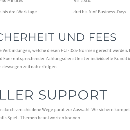
-30 Minutes
Bis 2 Std.
n bis drei Werktage
drei bis fünf Business-Days
CHERHEIT UND FEES
here Verbindungen, welche diesen PCI-DSS-Normen gerecht werden. 
 Euer entsprechender Zahlungsdienstleister individuelle Konditi
e deswegen zeitnah erfolgen.
LLER SUPPORT
nen durch verschiedene Wege parat zur Auswahl. Wir sichern kompe
falls Spiel- Themen beantworten können.