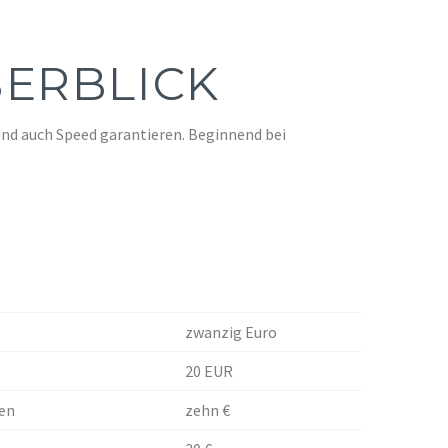
BERBLICK
nd auch Speed garantieren. Beginnend bei
zwanzig Euro
20 EUR
den
zehn €