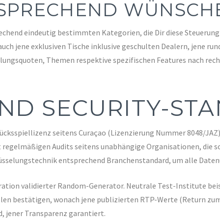
TSPRECHEND WÜNSCH
hend eindeutig bestimmten Kategorien, die Dir diese Steuerung e
h jene exklusiven Tische inklusive geschulten Dealern, jene rund
lungsquoten, Themen respektive spezifischen Features nach rech
ND SECURITY-ST
 Glücksspiellizenz seitens Curaçao (Lizenzierung Nummer 8048/JAZ
t regelmäßigen Audits seitens unabhängige Organisationen, die s
lüsselungstechnik entsprechend Branchenstandard, um alle Date
gration validierter Random-Generator. Neutrale Test-Institute beis
len bestätigen, wonach jene publizierten RTP-Werte (Return zum
, jener Transparenz garantiert.