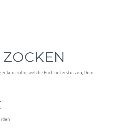
 ZOCKEN
igenkontrolle, welche Euch unterstützen, Dein
E
erden