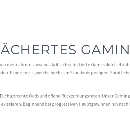
FÄCHERTES GAMI
ch mehr als dreitausend akribisch selektierte Games durch etablie
sino-Experiences, welche höchsten Standards genügen. Sämtliches 
 Euch gerechte Odds und offene Rückzahlungsraten. Unser Gaming-
ng existieren. Beginnend bei progressiven Hauptgewinnen hin na