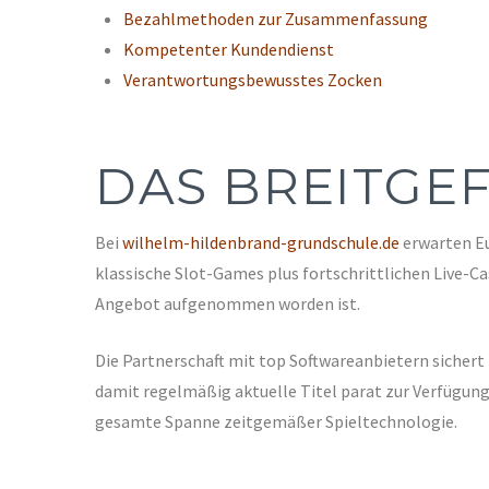
Bezahlmethoden zur Zusammenfassung
Kompetenter Kundendienst
Verantwortungsbewusstes Zocken
DAS BREITGE
Bei
wilhelm-hildenbrand-grundschule.de
erwarten Eu
klassische Slot-Games plus fortschrittlichen Live-Ca
Angebot aufgenommen worden ist.
Die Partnerschaft mit top Softwareanbietern sichert
damit regelmäßig aktuelle Titel parat zur Verfügu
gesamte Spanne zeitgemäßer Spieltechnologie.