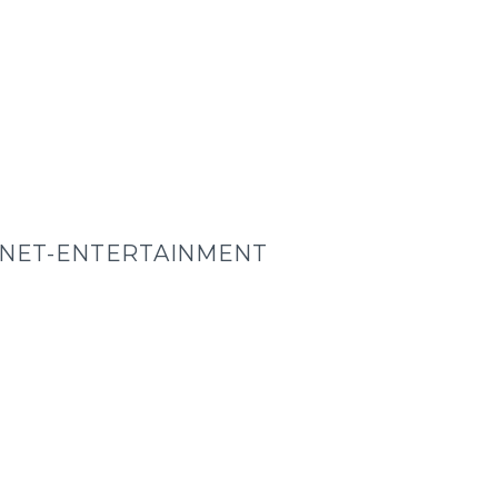
ERNET-ENTERTAINMENT