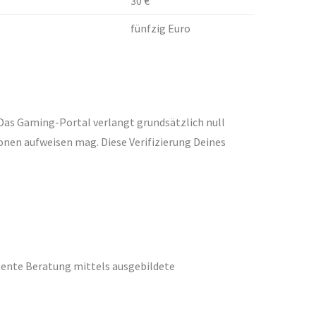
30 €
fünfzig Euro
Das Gaming-Portal verlangt grundsätzlich null
onen aufweisen mag. Diese Verifizierung Deines
tente Beratung mittels ausgebildete